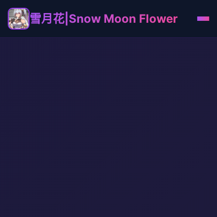
雪月花|Snow Moon Flower