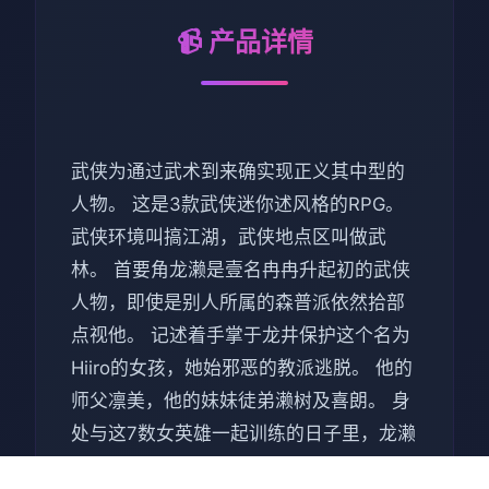
📹 产品详情
武侠为通过武术到来确实现正义其中型的
人物。 这是3款武侠迷你述风格的RPG。
武侠环境叫搞江湖，武侠地点区叫做武
林。 首要角龙濑是壹名冉冉升起初的武侠
人物，即使是别人所属的森普派依然拾部
点视他。 记述着手掌于龙井保护这个名为
Hiiro的女孩，她始邪恶的教派逃脱。 他的
师父凛美，他的妹妹徒弟濑树及喜朗。 身
处与这7数女英雄一起训练的日子里，龙濑
参入终武术行议，用检测他的技艺。