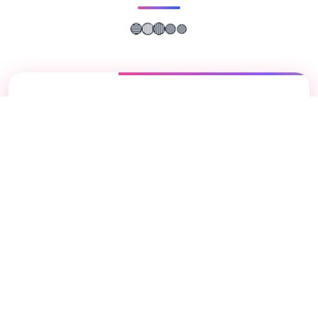
🟣
🟢
🔴
🔵
🟡
📖
游戏故事
✨
校长先生这游戏讲述的是在不远的将来，一个
小岛国出现了危机。从学校毕业的学生人数急
剧下降，大学学额无人问津。面对大规模失业
和潜在经济灾难的前景，政府被迫采取紧急措
施。所有十八岁以上的不及格学生或被学校开
除的学生都将被强制送回一些特殊机构接受教
育