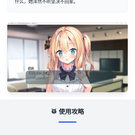
什么，她浑然不听坚决不回家。
🥁 使用攻略