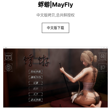
蜉蝣|MayFly
中文版拷贝,总共鲜授权
中文版下载