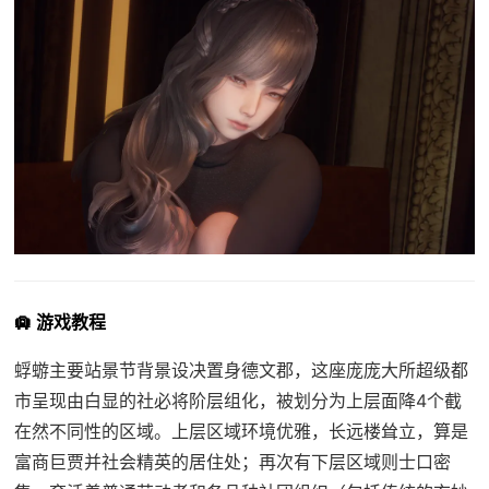
🛄 游戏教程
蜉蝣主要站景节背景设决置身德文郡，这座庞庞大所超级都
市呈现由白显的社必将阶层组化，被划分为上层面降4个截
在然不同性的区域。上层区域环境优雅，长远楼耸立，算是
富商巨贾并社会精英的居住处；再次有下层区域则士口密