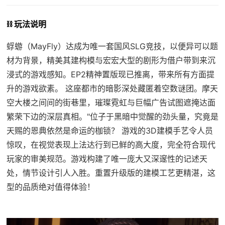
⛓️ 玩法说明
蜉蝣（MayFly）达成为唯一套国风SLG竞技，以便异可以题
材为背景，精美其建构模与宏宏大型的剧形为借户带到来沉
浸式的游戏感知。EP2精神置版现已推离，带来所有方面提
升的游戏欲素。 这座都市的暗影深处藏匿着空数谜团。摩天
空大楼之间间的街巷里，璀璨霓虹与巨幅广告试图遮掩达面
繁荣下边的深层真相。"位子于黑暗中觉醒的劲头量，究竟是
天赐的恩典依然是命运的枷锁？ 游戏的3D建模手艺令人员
惊叹，在视觉表现上法达行到已鲜的高大度，完全符合现代
玩家的审美规范。游戏构建了唯一庞大又深邃性的记述天
处，情节设计引人入胜。重置升级版的建模工艺更精湛，这
型的品质绝对值得体验！