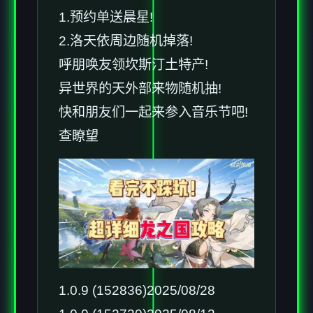
1.预约单送晨星!
2.洛天依周边随机掉落!
呼朋唤友领坎斯汀土特产!
异世界的天外部来物随机抽!
快和朋友们一起来参入音乐节吧!
查瞭望
1.0.9 (152836)2025/08/28