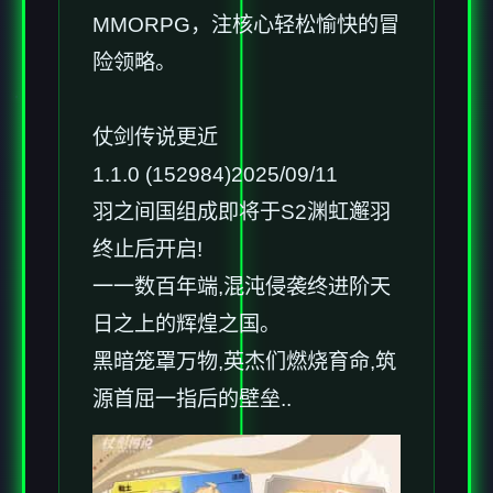
MMORPG，注核心轻松愉快的冒
险领略。
仗剑传说更近
1.1.0 (152984)2025/09/11
羽之间国组成即将于S2渊虹邂羽
终止后开启!
一一数百年端,混沌侵袭终进阶天
日之上的辉煌之国。
黑暗笼罩万物,英杰们燃烧育命,筑
源首屈一指后的壁垒..