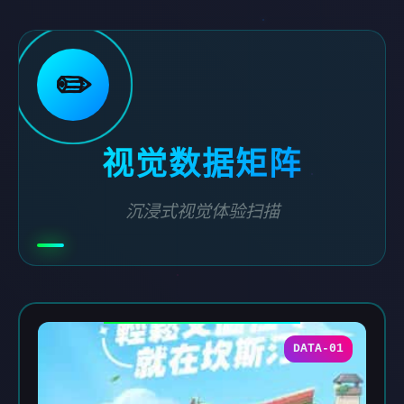
✏️
视觉数据矩阵
沉浸式视觉体验扫描
DATA-01