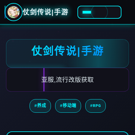
仗剑传说|手游
仗剑传说|手游
亚服,流行改版获取
#养成
#移动端
#RPG