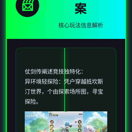
📨
案
核心玩法信息解析
仗剑传阐述竞技独特化：
异环境轻探险：凭户穿越抵坎斯
汀世界，个由探索场所图，寻宝
探险。