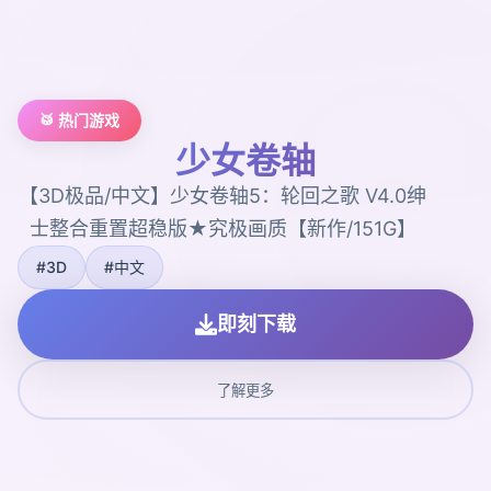
🥁 热门游戏
少女卷轴
【3D极品/中文】少女卷轴5：轮回之歌 V4.0绅
士整合重置超稳版★究极画质【新作/151G】
#3D
#中文
即刻下载
了解更多