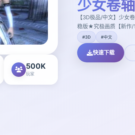
少女卷轴
【3D极品/中文】少女卷
稳版★究极画质【新作/1
#3D
#中文
快速下载
500K
玩家