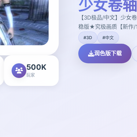
少女卷轴
【3D极品/中文】少女卷
稳版★究极画质【新作/1
#3D
#中文
润色版下载
500K
玩家