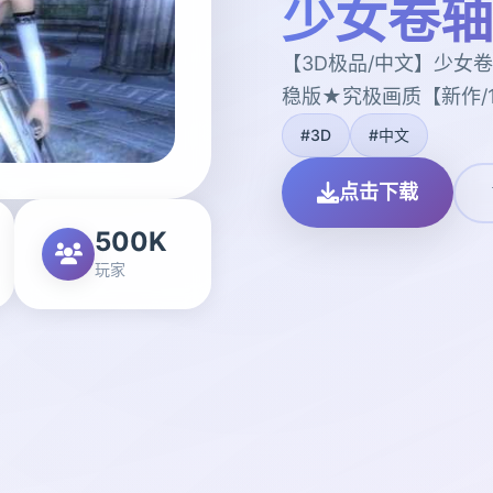
少女卷轴
【3D极品/中文】少女卷
稳版★究极画质【新作/1
#3D
#中文
点击下载
500K
玩家